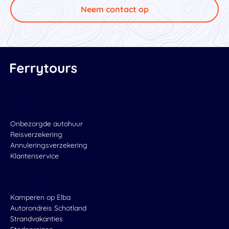
Neem contact op
Wij zijn aangesloten bij:
Algemeen
Onbezorgde autohuur
Reisverzekering
Annuleringsverzekering
Klantenservice
Populaire Tours
Kamperen op Elba
Autorondreis Schotland
Strandvakanties