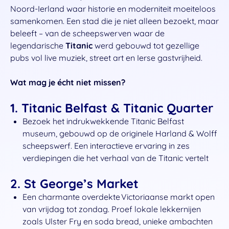
Noord-Ierland waar historie en moderniteit moeiteloos
samenkomen. Een stad die je niet alleen bezoekt, maar
beleeft – van de scheepswerven waar de
legendarische
Titanic
werd gebouwd tot gezellige
pubs vol live muziek, street art en Ierse gastvrijheid.
Wat mag je écht niet missen?
1.
Titanic Belfast & Titanic Quarter
Bezoek het indrukwekkende Titanic Belfast
museum, gebouwd op de originele Harland & Wolff
scheepswerf. Een inter­actieve ervaring in zes
verdiepingen die het verhaal van de Titanic vertelt
2.
St George’s Market
Een charmante overdekte Victoriaanse markt open
van vrijdag tot zondag. Proef lokale lekkernijen
zoals Ulster Fry en soda bread, unieke ambachten