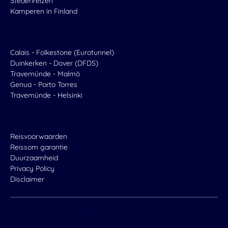
Stedenreizen
Kamperen in Finland
Ferrytickets
Calais - Folkestone (Eurotunnel)
Duinkerken - Dover (DFDS)
Travemünde - Malmö
Genua - Porto Torres
Travemünde - Helsinki
Over ons
Reisvoorwaarden
Reissom garantie
Duurzaamheid
Privacy Policy
Disclaimer
Copyright
Ferrytours