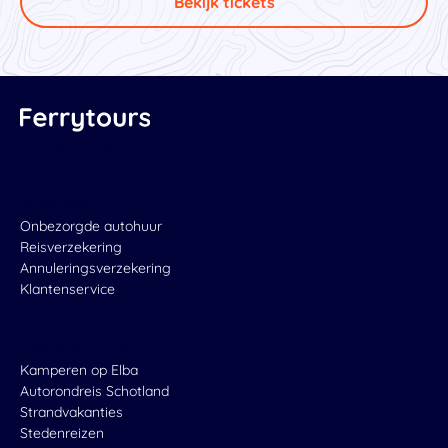
Bekijk tickets
Wij zijn aangesloten bij:
Algemeen
Onbezorgde autohuur
Reisverzekering
Annuleringsverzekering
Klantenservice
Populaire Tours
Kamperen op Elba
Autorondreis Schotland
Strandvakanties
Stedenreizen