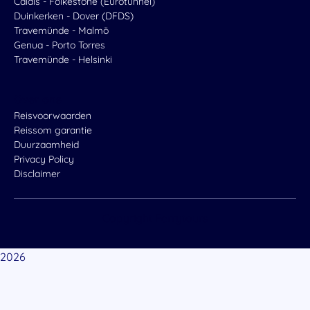
Calais - Folkestone (Eurotunnel)
Duinkerken - Dover (DFDS)
Travemünde - Malmö
Genua - Porto Torres
Travemünde - Helsinki
Over ons
Reisvoorwaarden
Reissom garantie
Duurzaamheid
Privacy Policy
Disclaimer
Copyright
Ferrytours
2026