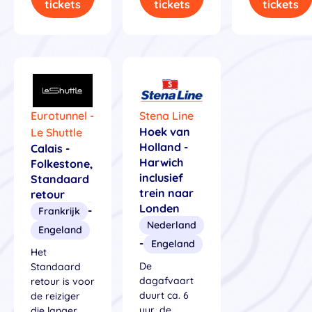
tickets
tickets
tickets
Eurotunnel -
Stena Line
Hoek van
Le Shuttle
Holland -
Calais -
Harwich
Folkestone,
inclusief
Standaard
trein naar
retour
Londen
-
Frankrijk
Nederland
Engeland
-
Engeland
Het
De
Standaard
dagafvaart
retour is voor
duurt ca. 6
de reiziger
uur, de
die langer