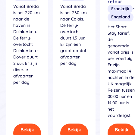
retour
Vanaf Breda
Vanaf Breda
-
Frankrijk
is het 220 km
is het 260 km
Engeland
naar de
naar Calais.
haven in
De ferry-
Het Short
Duinkerken.
overtocht
Stay tarief,
De ferry-
duurt 1,5 uur.
de
overtocht
Er zijn een
genoemde
Duinkerken -
groot aantal
vanaf prijs is
Dover duurt
afvaarten
per voertuig.
2 uur. Er zijn
per dag.
Er zijn
diverse
maximaal 4
afvaarten
nachten in de
per dag.
UK mogelijk.
Reizen tussen
00.00 uur en
14.00 uur is
het
voordeligst.
Bekijk
Bekijk
Bekijk