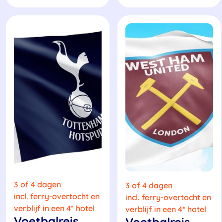
3 of 4 dagen
3 of 4 dagen
incl. ferry-overtocht en
incl. ferry-overtocht en
verblijf in een 4* hotel
verblijf in een 4* hotel
Voetbalreis
Voetbalreis