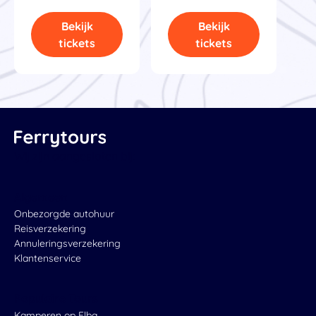
Bekijk
Bekijk
tickets
tickets
Wij zijn aangesloten bij:
Algemeen
Onbezorgde autohuur
Reisverzekering
Annuleringsverzekering
Klantenservice
Populaire Tours
Kamperen op Elba