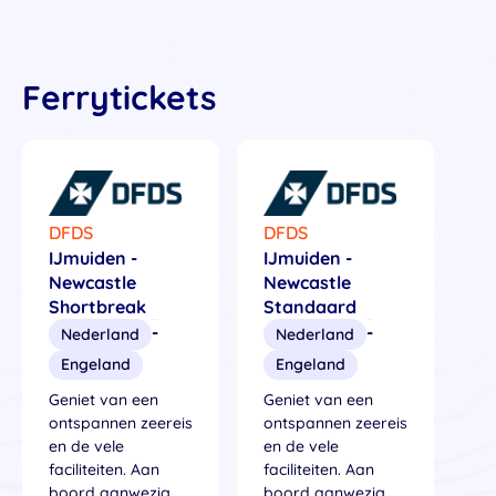
Ferrytickets
DFDS
DFDS
IJmuiden -
IJmuiden -
Newcastle
Newcastle
Shortbreak
Standaard
-
-
Nederland
Nederland
Engeland
Engeland
Geniet van een
Geniet van een
ontspannen zeereis
ontspannen zeereis
en de vele
en de vele
faciliteiten. Aan
faciliteiten. Aan
boord aanwezig
boord aanwezig