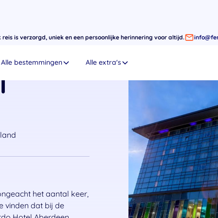
eis is verzorgd, uniek en een persoonlijke herinnering voor altijd.
info@fer
Alle bestemmingen
Alle extra's
l
eland
ongeacht het aantal keer,
te vinden dat bij de
ardo Hotel Aberdeen