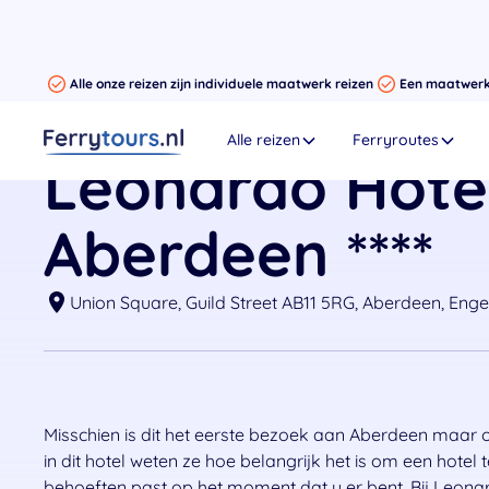
Alle onze reizen zijn individuele maatwerk reizen
Een maatwerk r
Alle reizen
Ferryroutes
Leonardo Hote
Aberdeen ****
Union Square, Guild Street AB11 5RG, Aberdeen, Eng
Misschien is dit het eerste bezoek aan Aberdeen maar 
in dit hotel weten ze hoe belangrijk het is om een ​​hotel 
behoeften past op het moment dat u er bent. Bij Leon