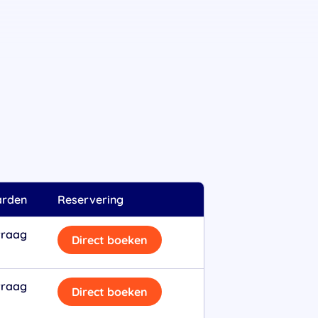
arden
Reservering
vraag
Direct boeken
vraag
Direct boeken